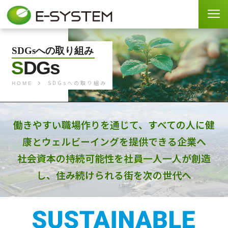
SDGsへの取り組み
S
DGs
SDGsへの取り組み
HOME
働きやすい職場作りを通じて、
すべての⼈に健
康とウェルビーイングを提供できる企業へ
社会資本の持続可能性を社員⼀⼈⼀⼈が創造
し、
住み続けられる街を次の世代へ