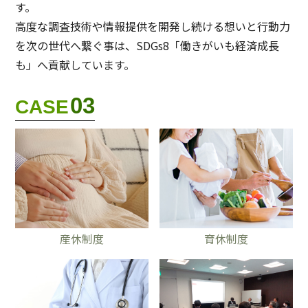
す。
⾼度な調査技術や情報提供を開発し続ける想いと⾏動⼒
を次の世代へ繋ぐ事は、SDGs8「働きがいも経済成⻑
も」へ貢献しています。
03
CASE
産休制度
育休制度