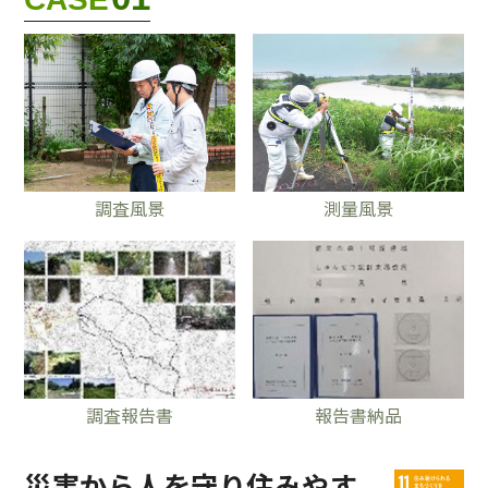
調査⾵景
測量⾵景
調査報告書
報告書納品
災害から⼈を守り住みやす